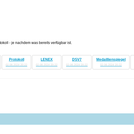
oll - je nachdem was bereits verfügbar ist.
Protokoll
LENEX
DSV7
Medaillienspiegel
02.06.2024 20:22
02.06.2024 20:22
02.06.2024 20:22
02.06.2024 20:22