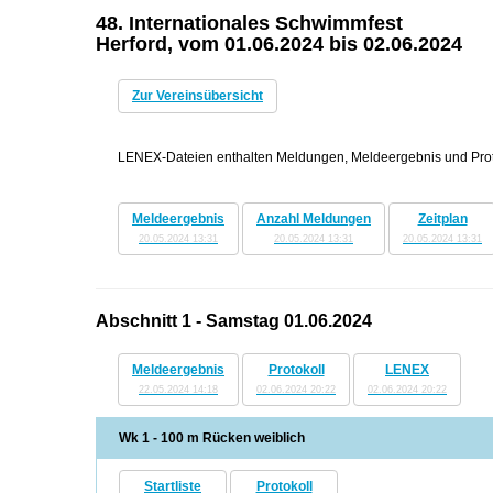
48. Internationales Schwimmfest
Herford, vom 01.06.2024 bis 02.06.2024
Zur Vereinsübersicht
LENEX-Dateien enthalten Meldungen, Meldeergebnis und Protok
Meldeergebnis
Anzahl Meldungen
Zeitplan
20.05.2024 13:31
20.05.2024 13:31
20.05.2024 13:31
Abschnitt 1 - Samstag 01.06.2024
Meldeergebnis
Protokoll
LENEX
22.05.2024 14:18
02.06.2024 20:22
02.06.2024 20:22
Wk 1 - 100 m Rücken weiblich
Startliste
Protokoll